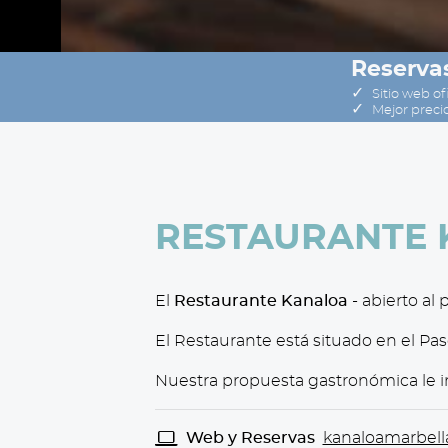
Reservas
✓
Sitio web ofi
✓
Mejor preci
RESTAURANTE
El
Restaurante Kanaloa
- abierto al
El Restaurante está situado en el Pa
Nuestra propuesta gastronómica le inv
Web y Reservas
kanaloamarbell