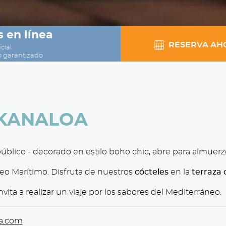
 en línea
RESERVA AH
cial
o garantizado
 KANALOA
 público - decorado en estilo boho chic, abre para almuerz
seo Marítimo. Disfruta de nuestros
cócteles
en la
terraza 
ita a realizar un viaje por los sabores del Mediterráneo.
a.com