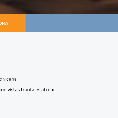
ORA
o y cena.
con vistas frontales al mar
.