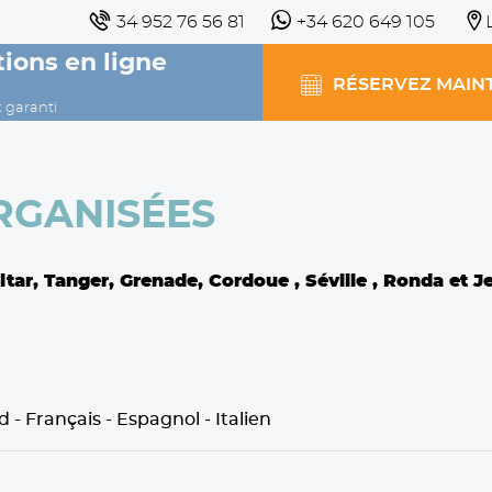
34 952 76 56 81
+34 620 649 105
ions en ligne
RÉSERVEZ MAIN
x garanti
NISÉES
RGANISÉES
tar, Tanger, Grenade, Cordoue , Séville , Ronda et Je
 - Français - Espagnol - Italien