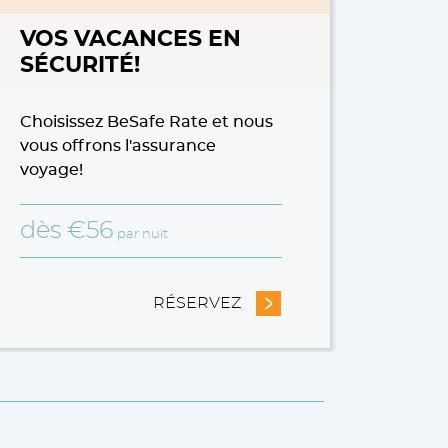
VOS VACANCES EN
SÉCURITÉ!
Choisissez BeSafe Rate et nous
vous offrons l'assurance
voyage!
dès
€
56
par nuit
%
RÉSERVEZ
- VOS VACANCES EN SÉCU