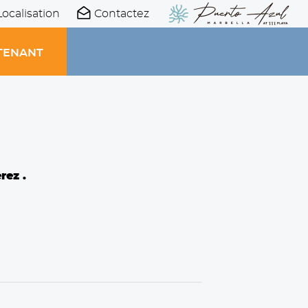
Localisation
Contactez
TENANT
rez .