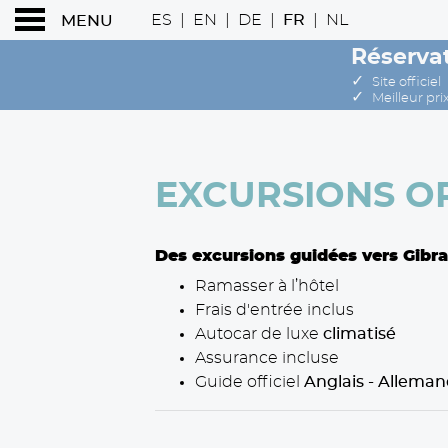
ES
|
EN
|
DE
|
FR
|
NL
MENU
Réservat
✓
Site officiel
✓
Meilleur pri
EXCURSIONS ORGA
EXCURSIONS O
Des excursions guidées vers Gibral
Ramasser à l’hôtel
Frais d'entrée inclus
Autocar de luxe
climatisé
Assurance incluse
Guide officiel
Anglais - Allemand