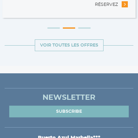
 LONG SÉJOUR
RÉSERVEZ
- REMISE
VOIR TOUTES LES OFFRES
NEWSLETTER
SUBSCRIBE
Puerto Azul Marbella***